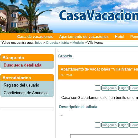
Casa de vacaciones
Apartamento de vacaciones
Hotel
Pen
Yd se encuentra aqui:
Inico
>
Croacia
>
Istria
>
Medulin
> Villa Ivana
Croacia
Búsqueda
Busqueda detallada
Apartamento de vacaciones "Villa Ivana"
en
No. 7849
Arrendatarios
Registro del usuario
Imágenes
Lugar
Equi
Condiciones de Anuncios
Casa con 3 apartamentos en un bonito entorno
Descripción detallada:
-
Imágenes
Lugar
Equi