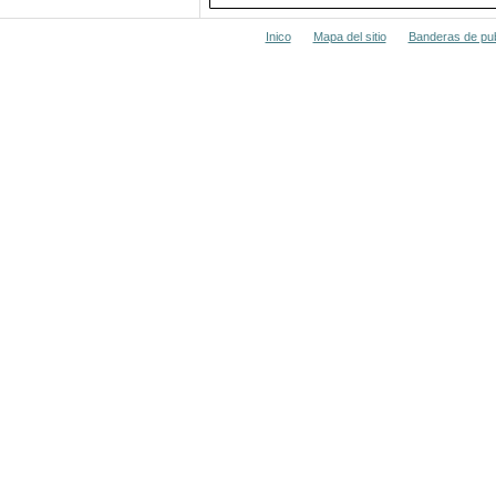
Inico
Mapa del sitio
Banderas de pub