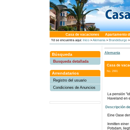
Casa de vacaciones
Apartamento d
Yd se encuentra aqui:
Inico
>
Alemania
>
Brandeburgo
Alemania
Búsqueda
Busqueda detallada
Casa de vacac
No. 2991
Arrendatarios
Registro del usuario
Condiciones de Anuncios
La pensión "idi
Haveland en el
Descripción de
Eine Oase der
Inmitten eine
Potsdam, liegt