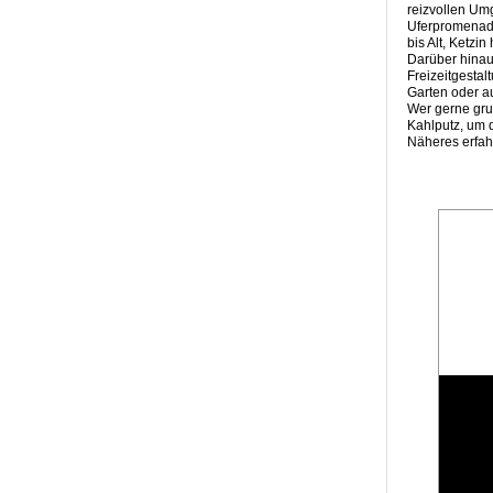
reizvollen Umg
Uferpromenade
bis Alt, Ketzin 
Darüber hinau
Freizeitgesta
Garten oder au
Wer gerne grus
Kahlputz, um 
Näheres erfahr