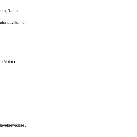
fono, Radio
rtenpavillon für
e Motor (
Havelgewässer .