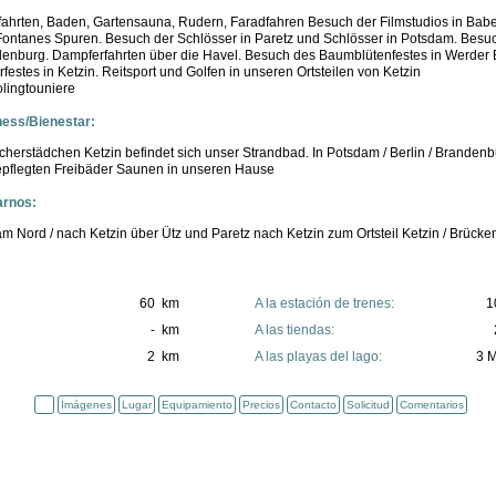
fahrten, Baden, Gartensauna, Rudern, Faradfahren Besuch der Filmstudios in Babe
ontanes Spuren. Besuch der Schlösser in Paretz und Schlösser in Potsdam. Besuc
enburg. Dampferfahrten über die Havel. Besuch des Baumblütenfestes in Werder
festes in Ketzin. Reitsport und Golfen in unseren Ortsteilen von Ketzin
lingtouniere
ness/Bienestar:
cherstädchen Ketzin befindet sich unser Strandbad. In Potsdam / Berlin / Branden
epflegten Freibäder Saunen in unseren Hause
rnos:
m Nord / nach Ketzin über Ütz und Paretz nach Ketzin zum Ortsteil Ketzin / Brück
60 km
A la estación de trenes:
1
- km
A las tiendas:
2 km
A las playas del lago:
3 
Imágenes
Lugar
Equipamiento
Precios
Contacto
Solicitud
Comentarios