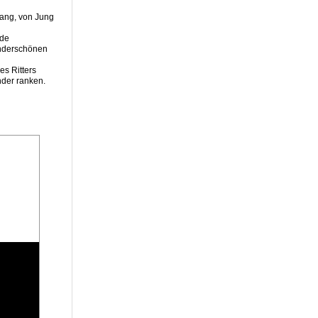
n
gang, von Jung
nde
underschönen
es Ritters
nder ranken.