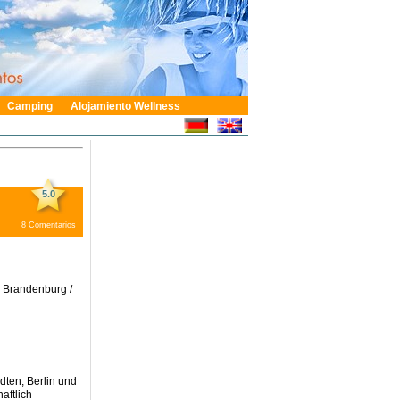
Camping
Alojamiento Wellness
5.0
8
Comentarios
en Brandenburg /
dten, Berlin und
aftlich