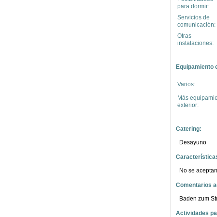
para dormir:
Servicios de
comunicación:
Otras
instalaciones:
Equipamiento e
Varios:
Más equipamie
exterior:
Catering:
Desayuno
Característica
No se aceptan
Comentarios ad
Baden zum Str
Actividades par