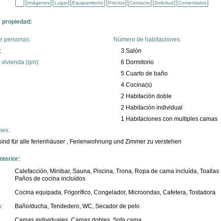
Imágenes
Lugar
Equipamiento
Precios
Contacto
Solicitud
Comentarios
e propiedad:
e personas:
Número de habitaciones:
:
3 Salón
 vivienda (qm):
6 Dormitorio
5 Cuarto de baño
4 Cocina(s)
2 Habitación doble
2 Habitación individual
1 Habitaciones con multiples camas
nes:
ind für alle ferienhäuser , Ferienwohnung und Zimmer zu verstehen
nterior:
Calefacción, Minibar, Sauna, Piscina, Trona, Ropa de cama incluída, Toallas 
Paños de cocina incluídos
Cocina equipada, Frigorífico, Congelador, Microondas, Cafetera, Tostadora
:
Baño/ducha, Tendedero, WC, Secador de pelo
Camas individuales, Camas dobles, Sofa cama