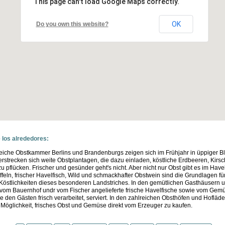
This page can't load Google Maps correctly.
OK
Do you own this website?
 los alrededores:
reiche Obstkammer Berlins und Brandenburgs zeigen sich im Frühjahr in üppiger Bl
rstrecken sich weite Obstplantagen, die dazu einladen, köstliche Erdbeeren, Kirsc
zu pflücken. Frischer und gesünder geht's nicht. Aber nicht nur Obst gibt es im Havel
ffeln, frischer Havelfisch, Wild und schmackhafter Obstwein sind die Grundlagen für
 Köstlichkeiten dieses besonderen Landstriches. In den gemütlichen Gasthäusern 
 vom Bauernhof undr vom Fischer angelieferte frische Havelfische sowie vom Ge
 den Gästen frisch verarbeitet, serviert. In den zahlreichen Obsthöfen und Hofläd
 Möglichkeit, frisches Obst und Gemüse direkt vom Erzeuger zu kaufen.