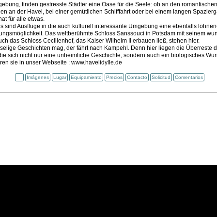
ebung, finden gestresste Städter eine Oase für die Seele: ob an den romantische
n an der Havel, bei einer gemütlichen Schifffahrt oder bei einem langen Spazier
hat für alle etwas.
s sind Ausflüge in die auch kulturell interessante Umgebung eine ebenfalls lohne
ltungsmöglichkeit. Das weltberühmte Schloss Sanssouci in Potsdam mit seinem w
ch das Schloss Cecilienhof, das Kaiser Wilhelm II erbauen ließ, stehen hier.
elige Geschichten mag, der fährt nach Kampehl. Denn hier liegen die Überreste d
die sich nicht nur eine unheimliche Geschichte, sondern auch ein biologisches Wu
en sie in unser Webseite : www.havelidylle.de
Imágenes
Lugar
Equipamiento
Precios
Contacto
Solicitud
Comentarios