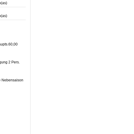
(as)
(as)
aupts.60,00
gung 2 Pers.
he Nebensaison