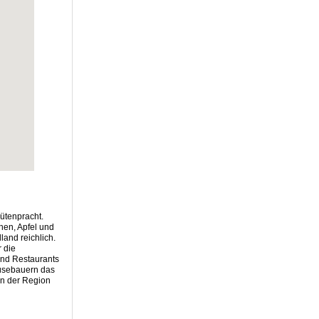
ütenpracht.
hen, Apfel und
land reichlich.
 die
und Restaurants
müsebauern das
en der Region