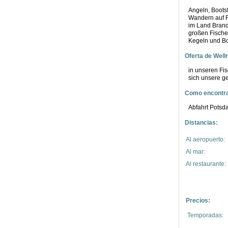
Angeln, Boots
Wandern auf F
im Land Brand
großen Fischer
Kegeln und Bo
Oferta de Well
in unseren Fis
sich unsere g
Como encontra
Abfahrt Potsda
Distancias:
Al aeropuerto:
Al mar:
Al restaurante:
Precios:
Temporadas: