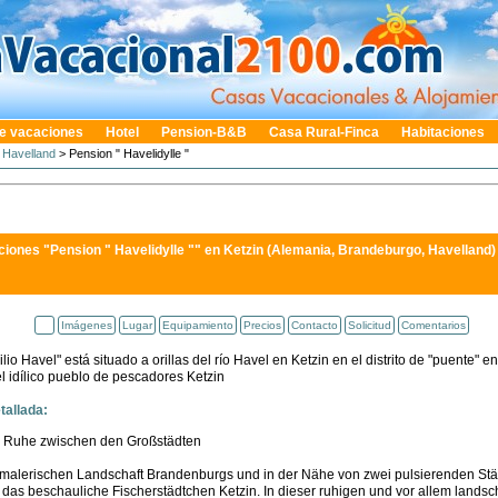
e vacaciones
Hotel
Pension-B&B
Casa Rural-Finca
Habitaciones
>
Havelland
> Pension " Havelidylle "
iones "Pension " Havelidylle ""
en Ketzin (Alemania, Brandeburgo, Havelland)
Imágenes
Lugar
Equipamiento
Precios
Contacto
Solicitud
Comentarios
lio Havel" está situado a orillas del río Havel en Ketzin en el distrito de "puente" 
 idílico pueblo de pescadores Ketzin
tallada:
 Ruhe zwischen den Großstädten
r malerischen Landschaft Brandenburgs und in der Nähe von zwei pulsierenden Stä
 das beschauliche Fischerstädtchen Ketzin. In dieser ruhigen und vor allem landsch