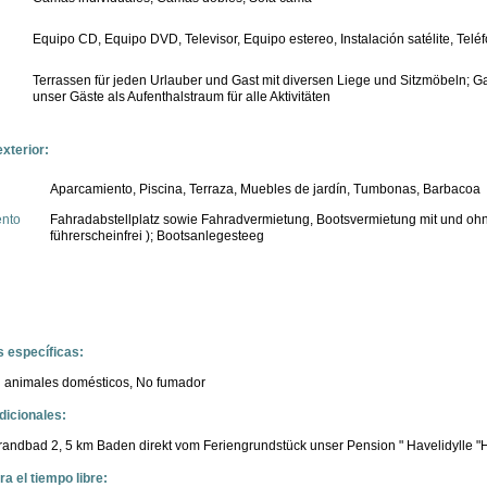
Equipo CD, Equipo DVD, Televisor, Equipo estereo, Instalación satélite, Telé
Terrassen für jeden Urlauber und Gast mit diversen Liege und Sitzmöbeln; Ga
unser Gäste als Aufenthalstraum für alle Aktivitäten
xterior:
Aparcamiento, Piscina, Terraza, Muebles de jardín, Tumbonas, Barbacoa
nto
Fahradabstellplatz sowie Fahradvermietung, Bootsvermietung mit und ohn
führerscheinfrei ); Bootsanlegesteeg
s específicas:
 animales domésticos,
No fumador
icionales:
andbad 2, 5 km Baden direkt vom Feriengrundstück unser Pension " Havelidylle "
a el tiempo libre: