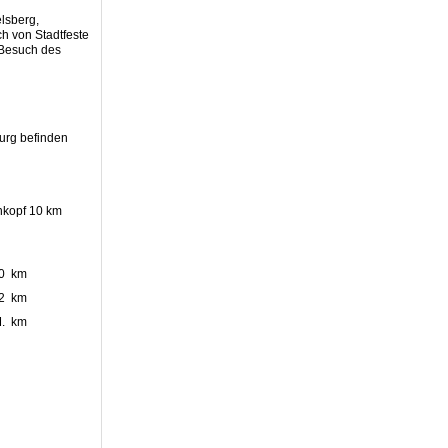
lsberg,
h von Stadtfeste
 Besuch des
burg befinden
enkopf 10 km
0 km
2 km
M. km