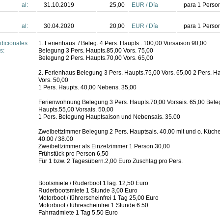
al:
31.10.2019
25,00
EUR
/
Día
para
1
Person
al:
30.04.2020
20,00
EUR
/
Día
para
1
Person
dicionales
1. Ferienhaus. / Beleg. 4 Pers. Haupts . 100,00 Vorsaison 90,00
s:
Belegung 3 Pers. Haupts.85,00 Vors. 75,00
Belegung 2 Pers. Haupts.70,00 Vors. 65,00
2. Ferienhaus Belegung 3 Pers. Haupts.75,00 Vors. 65,00 2 Pers. H
Vors. 50,00
1 Pers. Haupts. 40,00 Nebens. 35,00
Ferienwohnung Belegung 3 Pers. Haupts.70,00 Vorsais. 65,00 Bele
Haupts.55,00 Vorsais. 50,00
1 Pers. Belegung Hauptsaison und Nebensais. 35.00
Zweibettzimmer Belegung 2 Pers. Hauptsais. 40.00 mit und o. Küc
40.00 / 38.00
Zweibettzimmer als Einzelzimmer 1 Person 30,00
Frühstück pro Person 6,50
Für 1 bzw. 2 Tagesübern.2,00 Euro Zuschlag pro Pers.
Bootsmiete / Ruderboot 1Tag. 12,50 Euro
Ruderbootsmiete 1 Stunde 3,00 Euro
Motorboot / führerscheinfrei 1 Tag 25,00 Euro
Motorboot / führescheinfrei 1 Stunde 6.50
Fahrradmiete 1 Tag 5,50 Euro