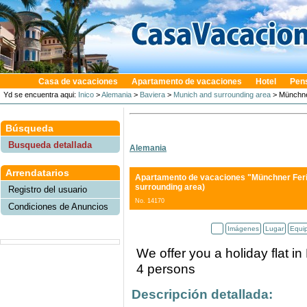
Casa de vacaciones
Apartamento de vacaciones
Hotel
Pen
Yd se encuentra aqui:
Inico
>
Alemania
>
Baviera
>
Munich and surrounding area
> Münchne
Búsqueda
Busqueda detallada
Alemania
Arrendatarios
Apartamento de vacaciones "Münchner Fe
surrounding area)
Registro del usuario
No. 14170
Condiciones de Anuncios
Imágenes
Lugar
Equi
We offer you a holiday flat in
4 persons
Descripción detallada: