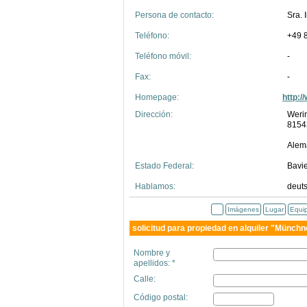
Persona de contacto:
Sra. 
Teléfono:
+49 
Teléfono móvil:
-
Fax:
-
Homepage:
http:
Dirección:
Weri
8154
Alem
Estado Federal:
Bavi
Hablamos:
deuts
Imágenes
Lugar
Equi
solicitud para propiedad en alquiler "Münch
Nombre y
apellidos: *
Calle:
Código postal: