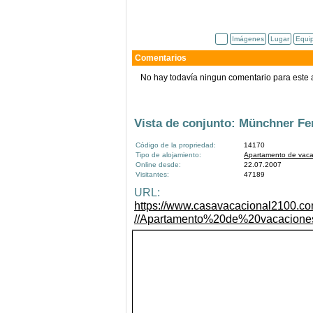
Imágenes
Lugar
Equi
Comentarios
No hay todavía ningun comentario para este 
Vista de conjunto: Münchner F
Código de la propriedad:
14170
Tipo de alojamiento:
Apartamento de vaca
Online desde:
22.07.2007
Visitantes:
47189
URL:
https://www.casavacacional2100.co
//Apartamento%20de%20vacacione