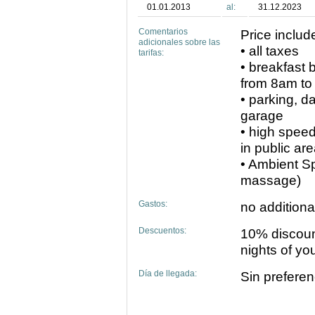
01.01.2013
al:
31.12.2023
Comentarios
Price includ
adicionales sobre las
• all taxes
tarifas:
• breakfast
from 8am t
• parking, d
garage
• high speed
in public ar
• Ambient Sp
massage)
Gastos:
no additiona
Descuentos:
10% discount
nights of yo
Día de llegada:
Sin preferen