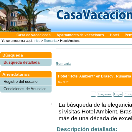
Casa de vacaciones
Apartamento de vacaciones
Hotel
Pen
Yd se encuentra aqui:
Inico
>
Rumania
> Hotel Ambient
Búsqueda
Busqueda detallada
Rumania
Arrendatarios
Hotel "Hotel Ambient"
en Brasov , Rumania
Registro del usuario
No. 9325
Condiciones de Anuncios
Imágenes
Lugar
Equi
La búsqueda de la elegancia
si visitas Hotel Ambient, Bra
más de una década de excele
Descripción detallada: