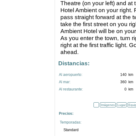
Theatre (on your left) and at th
Hotel Ambient on your right. 
pass straight forward at the 
take the first street on you ri
Ambient Hotel will be on your
As you enter the town, turn ri
right at the first traffic ligh
ahead.
Distancias:
Al aeropuerto:
140 km
Al mar:
360 km
Al restaurante:
0 km
Imágenes
Lugar
Equi
Precios:
Temporadas:
Standard