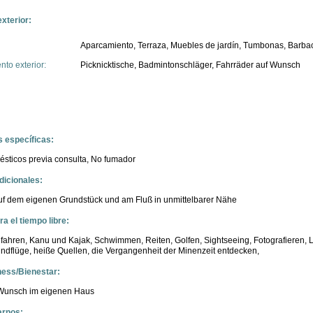
xterior:
Aparcamiento, Terraza, Muebles de jardín, Tumbonas, Barba
to exterior:
Picknicktische, Badmintonschläger, Fahrräder auf Wunsch
s específicas:
sticos previa consulta,
No fumador
icionales:
uf dem eigenen Grundstück und am Fluß in unmittelbarer Nähe
a el tiempo libre:
ahren, Kanu und Kajak, Schwimmen, Reiten, Golfen, Sightseeing, Fotografieren, 
ndflüge, heiße Quellen, die Vergangenheit der Minenzeit entdecken,
ness/Bienestar:
Wunsch im eigenen Haus
rnos: