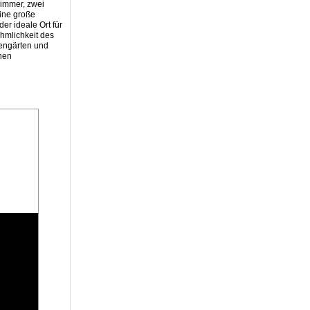
zimmer, zwei
eine große
er ideale Ort für
hmlichkeit des
mengärten und
inen