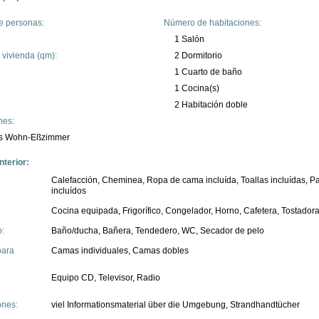
e personas:
Número de habitaciones:
1 Salón
 vivienda (qm):
2 Dormitorio
1 Cuarto de baño
1 Cocina(s)
2 Habitación doble
nes:
es Wohn-Eßzimmer
nterior:
Calefacción, Cheminea, Ropa de cama incluída, Toallas incluídas, P
incluídos
Cocina equipada, Frigorífico, Congelador, Horno, Cafetera, Tostador
:
Baño/ducha, Bañera, Tendedero, WC, Secador de pelo
para
Camas individuales, Camas dobles
Equipo CD, Televisor, Radio
ones:
viel Informationsmaterial über die Umgebung, Strandhandtücher