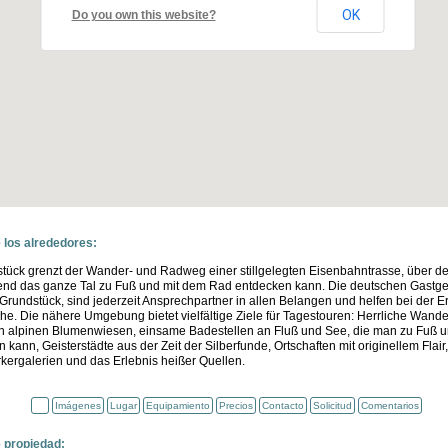
OK
Do you own this website?
 los alrededores:
tück grenzt der Wander- und Radweg einer stillgelegten Eisenbahntrasse, über 
end das ganze Tal zu Fuß und mit dem Rad entdecken kann. Die deutschen Gastg
rundstück, sind jederzeit Ansprechpartner in allen Belangen und helfen bei der Erf
e. Die nähere Umgebung bietet vielfältige Ziele für Tagestouren: Herrliche Wande
en alpinen Blumenwiesen, einsame Badestellen an Fluß und See, die man zu Fuß 
 kann, Geisterstädte aus der Zeit der Silberfunde, Ortschaften mit originellem Flai
ergalerien und das Erlebnis heißer Quellen.
Imágenes
Lugar
Equipamiento
Precios
Contacto
Solicitud
Comentarios
e propiedad: