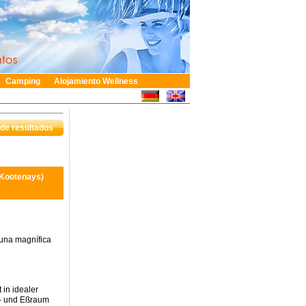
Camping
Alojamiento Wellness
 de resultados
 Kootenays)
una magnífica
in idealer
n- und Eßraum