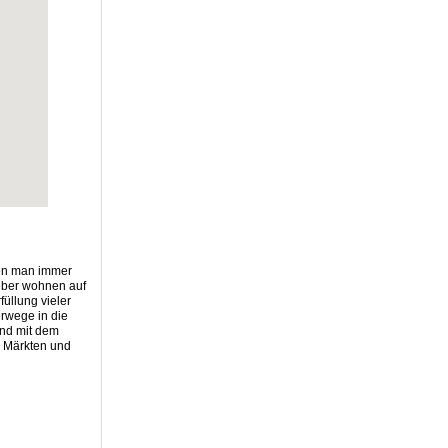
den man immer
eber wohnen auf
üllung vieler
rwege in die
und mit dem
r, Märkten und