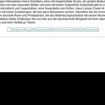
ligen Atmosphäre eines Holzofens, eine voll eingerichtete Küche, ein großes Bade
eins mit zwei separaten Betten und eins mit einem Doppelbett. Außerhalb gibt es 
cknicktisch und Liegestühlen, eine Feuerstelle zum Grillen. Haus Lemon Creek ist d
r mit hohen Erwartungen, die das ganz Besondere suchen. Genießen Sie die Anne
e absolute Ruhe und Privatsphäre, die das Bilderbuchgrundstück mit seinen Blu
ellen bietet. Entdecken Sie von hier aus die faszinierende Bergwelt mit ihren alp
nd ihrer Vielfalt an Tieren.
Imágenes
Lugar
Equipamiento
Precios
Contacto
Solicitud
Comentarios