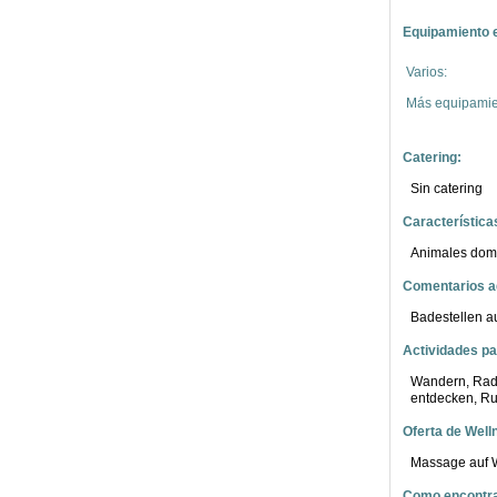
Equipamiento e
Varios:
Más equipamien
Catering:
Sin catering
Característica
Animales domé
Comentarios ad
Badestellen a
Actividades par
Wandern, Radf
entdecken, Ru
Oferta de Well
Massage auf 
Como encontra