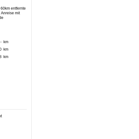
60km entfernte
 Anreise mit
de
- km
0 km
8 km
t