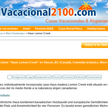
e vacaciones
Hotel
Pension-B&B
Casa Rural-Finca
Habitaciones
ica
>
West Kootenays
> Haus Lemon Creek
Volver a su lista
ciones "Haus Lemon Creek"
en Slocan, BC (Canadá, Colombia britanica, West
Imágenes
Lugar
Equipamiento
Precios
Contacto
Solicitud
Comentarios
les, individualmente incorporada casa Haus madera Lemon Creek está situado en 
so del río medio frente a la naturaleza virgen canadiense.
tallada:
hnliche Haus kombiniert kanadischen Holzbaustil und europäische Gemütlichkeit 
tet Platz und Annehmlichkeit für vier Personen. Es besitzt einen gemütlichen Woh