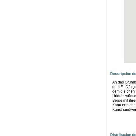
Descripción de
An das Grunds
dem Fluß folg
dem gleichen G
Urlaubswünsch
Berge mit ihr
Kanu erreichen
Kunsthandwerk
Distribucion d