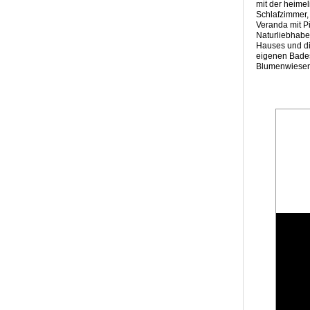
mit der heime
Schlafzimmer, 
Veranda mit Pi
Naturliebhabe
Hauses und di
eigenen Badest
Blumenwiesen u