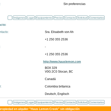
:
Sin preferencias
Imágenes
Lugar
Equipamiento
Precios
Contacto
Solicitud
Comentarios
acto:
tacto:
Sra. Elisabeth von Ah
+1 250 355 2536
:
-
+1 250 355 2536
http://www.hauslemon.com
BOX 329
V0G 2C0 Slocan, BC
Canadá
:
Colombia britanica
Deutsch, Englisch
Imágenes
Lugar
Equipamiento
Precios
Contacto
Solicitud
Comentarios
 propiedad en alquiler "Haus Lemon Creek" sin obligación