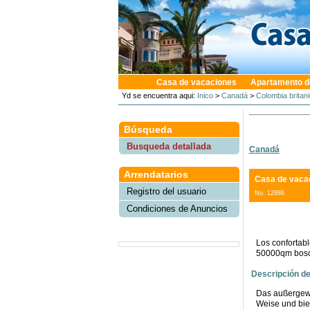
Casa de vacaciones
Apartamento d
Yd se encuentra aqui:
Inico
>
Canadá
>
Colombia britan
Búsqueda
Busqueda detallada
Canadá
Arrendatarios
Casa de vaca
Registro del usuario
No. 12886
Condiciones de Anuncios
Los confortab
50000qm bosco
Descripción de
Das außergewö
Weise und bie