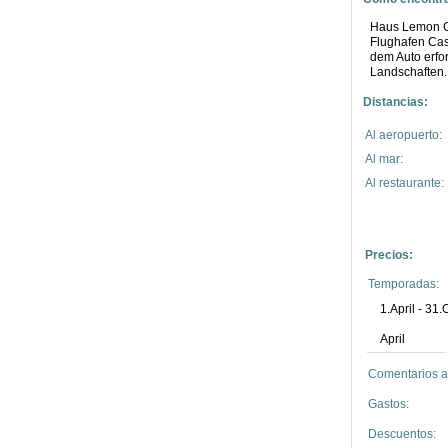
Haus Lemon Cr
Flughafen Cast
dem Auto erfor
Landschaften.
Distancias:
Al aeropuerto:
Al mar:
Al restaurante:
Precios:
Temporadas:
1.April - 31
April
Comentarios ad
Gastos:
Descuentos: