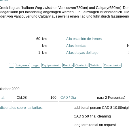
eek liegt auf halbem Weg zwischen Vancouver(720km) und Calgary(650km). Der 
legar kann per Inlandsflug angeflogen werden. Ein Leihwagen ist erforderlich. Die
dert von Vancouver und Calgary aus jeweils einen Tag und führt durch faszinieren
60 km
A la estación de trenes:
- km
A las tiendas:
1
1 km
A las playas del lago:
Imágenes
Lugar
Equipamiento
Precios
Contacto
Solicitud
Comentarios
.Oktober 2009
al:
Okt.08
160
CAD
/
Día
para
2
Person(as)
icionales sobre las tarifas:
additional person CAD $ 10.00/nigh
CAD $ 50 final cleaning
long term rental on request