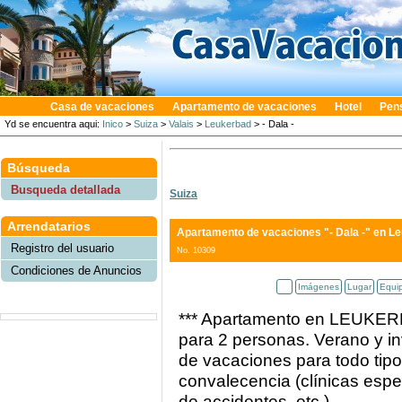
Casa de vacaciones
Apartamento de vacaciones
Hotel
Pen
Yd se encuentra aqui:
Inico
>
Suiza
>
Valais
>
Leukerbad
> - Dala -
Búsqueda
Busqueda detallada
Suiza
Arrendatarios
Apartamento de vacaciones "- Dala -"
en Le
Registro del usuario
No. 10309
Condiciones de Anuncios
Imágenes
Lugar
Equi
*** Apartamento en LEUKERB
para 2 personas. Verano y in
de vacaciones para todo tipo
convalecencia (clínicas espe
de accidentes, etc.)