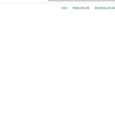
Inico
Mapa del sitio
Banderas de pub