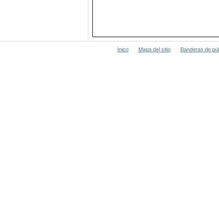
Inico
Mapa del sitio
Banderas de pub