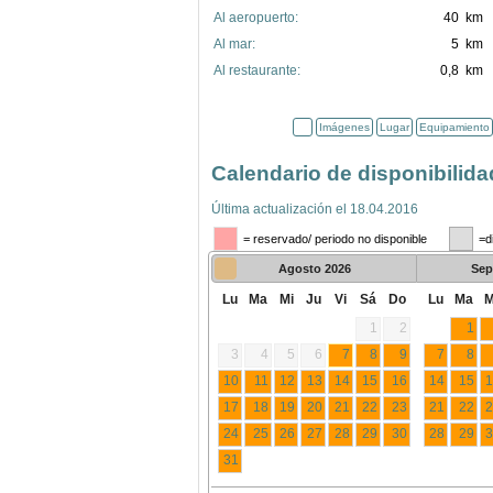
Al aeropuerto:
40 km
Al mar:
5 km
Al restaurante:
0,8 km
Imágenes
Lugar
Equipamiento
Calendario de disponibilida
Última actualización el 18.04.2016
= reservado/ periodo no disponible
=d
Agosto
2026
Sep
Lu
Ma
Mi
Ju
Vi
Sá
Do
Lu
Ma
M
1
2
1
3
4
5
6
7
8
9
7
8
10
11
12
13
14
15
16
14
15
1
17
18
19
20
21
22
23
21
22
2
24
25
26
27
28
29
30
28
29
3
31