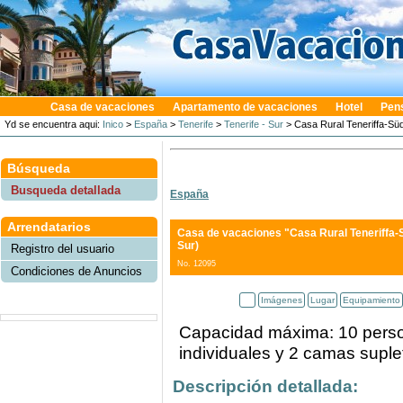
Casa de vacaciones
Apartamento de vacaciones
Hotel
Pen
Yd se encuentra aqui:
Inico
>
España
>
Tenerife
>
Tenerife - Sur
> Casa Rural Teneriffa-Sü
Búsqueda
Busqueda detallada
España
Arrendatarios
Casa de vacaciones "Casa Rural Teneriffa-
Sur)
Registro del usuario
No. 12095
Condiciones de Anuncios
Imágenes
Lugar
Equipamiento
Capacidad máxima: 10 perso
individuales y 2 camas suple
Descripción detallada: