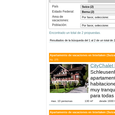
País
Estado Federal:
Area de
vacaciones:
Población:
Encontrado un total de 2 propuestas.
Resultados de la búsqueda del 1 al 2 de un total de 
Apartamento de vacaciones en Interlaken (Suiza
No. 275
CityChalet 
Schleusenh
apartament
habitacion
muy tranqui
para todas 
max. 10 personas
130 m²
desde 1930 
Apartamento de vacaciones en Interlaken (Suiza