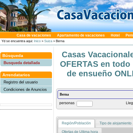
Casa de vacaciones
Apartamento de vacaciones
Hotel
Pen
Yd se encuentra aqui:
Inico
>
Suiza
> Berna
Casas Vacacionale
Búsqueda
OFERTAS en todo e
Busqueda detallada
de ensueño ONLIN
Arrendatarios
Registro del usuario
Condiciones de Anuncios
personas
Lle
Región/Población
Tipo de alojamiento
Ofertas de Ultima hora