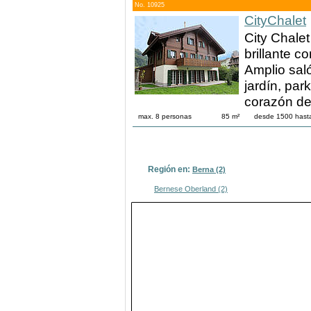
No. 10925
CityChalet
City Chalet
brillante c
Amplio sal
jardín, par
corazón de 
max. 8 personas
85 m²
desde 1500 has
Región en:
Berna (2)
Bernese Oberland (2)