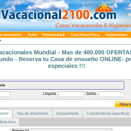
e vacaciones
Hotel
Pension-B&B
Casa Rural-Finca
Habitaciones
a
acacionales Mundial - Mas de 400.000 OFERTA
undo - Reserva tu Casa de ensueño ONLINE- p
especiales !!!
Llegada
Salida
Filtrar
ación
Tipo de alojamiento
Equipamiento
Características específicas
ltima hora