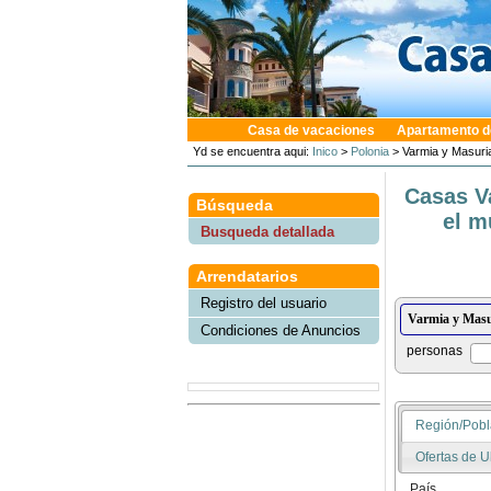
Casa de vacaciones
Apartamento d
Yd se encuentra aqui:
Inico
>
Polonia
> Varmia y Masuri
Casas V
Búsqueda
el m
Busqueda detallada
Arrendatarios
Registro del usuario
Condiciones de Anuncios
personas
Región/Pobl
Ofertas de U
País