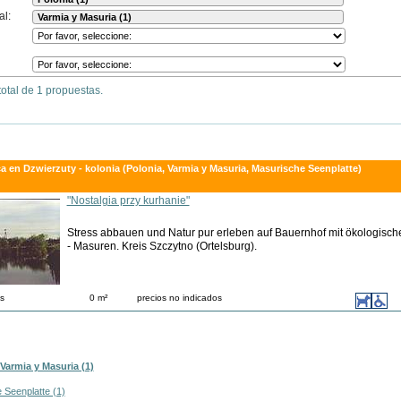
al:
otal de 1 propuestas.
a en Dzwierzuty - kolonia (Polonia, Varmia y Masuria, Masurische Seenplatte)
"Nostalgia przy kurhanie"
Stress abbauen und Natur pur erleben auf Bauernhof mit ökologisc
- Masuren. Kreis Szczytno (Ortelsburg).
s
0 m²
precios no indicados
Varmia y Masuria (1)
 Seenplatte (1)