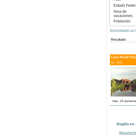
Estado Feder
Area de
vacaciones:
Población:
Encontrado un t
Resultado:
Casa Rural-Finc
No. 2432
max. 15 persona
Región en:
Masurische