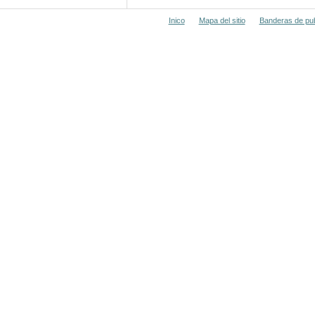
Inico
Mapa del sitio
Banderas de pub