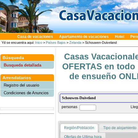
Casa de vacaciones
Apartamento de vacaciones
Hotel
Pen
Yd se encuentra aqui:
Inico
>
Países Bajos
>
Zelanda
> Schouwen-Duiveland
Casas Vacacionale
Búsqueda
OFERTAS en todo e
Busqueda detallada
de ensueño ONLIN
Arrendatarios
Registro del usuario
Condiciones de Anuncios
personas
Lle
Región/Población
Tipo de alojamiento
Ofertas de Ultima hora