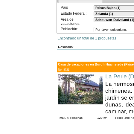
País
Estado Federal:
Area de
vacaciones:
Población:
Encontrado un total de 1 propuestas.
Resultado:
Casa de vacaciones en Burgh Haamstede (Paíse
No. 8721
La Perle (D
La hermosa 
chimenea, t
jardín se e
dunas, idea
caminar, mo
max. 4 personas
120 m²
desde 365 h