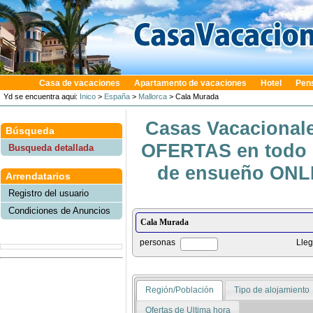
Casa de vacaciones
Apartamento de vacaciones
Hotel
Pen
Yd se encuentra aqui:
Inico
>
España
>
Mallorca
> Cala Murada
Casas Vacacionale
Búsqueda
OFERTAS en todo e
Busqueda detallada
de ensueño ONLIN
Arrendatarios
Registro del usuario
Condiciones de Anuncios
personas
Lle
Región/Población
Tipo de alojamiento
Ofertas de Ultima hora