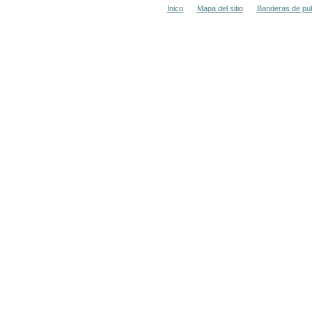
Inico
Mapa del sitio
Banderas de pub