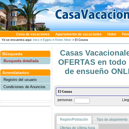
Casa de vacaciones
Apartamento de vacaciones
Hotel
Pen
Yd se encuentra aqui:
Inico
>
Egipto
>
Rotes Meer
> El Gouna
Casas Vacacionale
Búsqueda
OFERTAS en todo e
Busqueda detallada
de ensueño ONLIN
Arrendatarios
Registro del usuario
Condiciones de Anuncios
personas
Lle
Región/Población
Tipo de alojamiento
Ofertas de Ultima hora