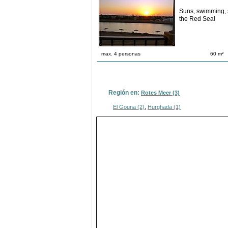
Suns, swimming, s
the Red Sea!
max. 4 personas
60 m²
Región en:
Rotes Meer (3)
El Gouna (2)
,
Hurghada (1)