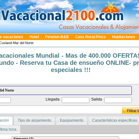
e vacaciones
Hotel
Pension-B&B
Casa Rural-Finca
Habitaciones
Cuxland-Mar del Norte
acacionales Mundial - Mas de 400.000 OFERTA
undo - Reserva tu Casa de ensueño ONLINE- p
especiales !!!
Llegada
Salida
Filtrar
ación
Tipo de alojamiento
Equipamiento
Características específicas
ltima hora