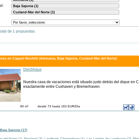
al:
otal de 1 propuestas.
nes en Cappel-Neufeld (Alemania, Baja Sajonia, Cuxland-Mar del Norte)
Deichhaus
Nuestra casa de vacaciones está situado justo detrás del dique en 
exactamente entre Cuxhaven y Bremerhaven.
90 m²
desde 73 hasta 163 EUR/Día
Baja Sajonia (17)
r del Norte (1)
,
Emsland (3)
,
Landkreis Cloppenburg (1)
,
Las Landas de Luneburgo (2)
,
Mar 