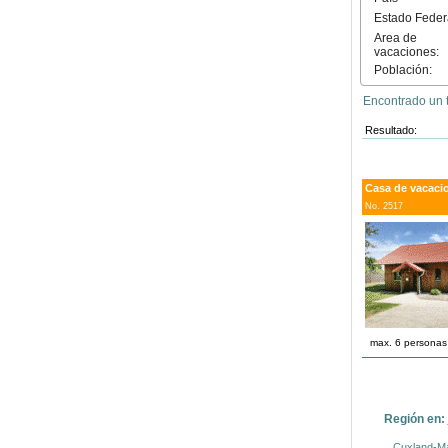
Estado Feder
Area de
vacaciones:
Población:
Encontrado un t
Resultado:
Casa de vacacio
No. 2517
max. 6 personas
Región en:
Cuxland-Ma