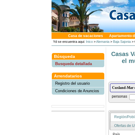
Casa de vacaciones
Apartamento d
Yd se encuentra aqui:
Inico
>
Alemania
>
Baja Sajonia
> 
Casas V
Búsqueda
el m
Busqueda detallada
Arrendatarios
Registro del usuario
Condiciones de Anuncios
personas
Región/Pobl
Ofertas de U
País