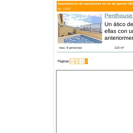
Apartamento de vacaciones en rio de janeiro (Bra
No. 12035
Penthouse
Un ático de
ellas con u
anteriorme
max. 6 personas
110 m²
Páginas:
<<
<
1
2