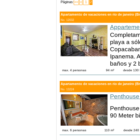
Páginas:
<<
<
1
2
Apartamento de vacaciones en rio de janeiro (Bra
No. 12032
Apparteme
Completame
playa a sól
Copacabana
Ipanema. A
baños y 2 
max. 4 personas
94 m²
desde 130 
Apartamento de vacaciones en rio de janeiro (Bra
No. 13224
Penthouse 
Penthouse 
90 Meter b
max. 6 personas
110 m²
desde 240