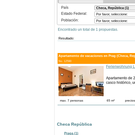
País
Estado Federal:
Población:
Encontrado un total de 1 propuestas.
Resultado:
Apartamento de vacaciones en Prag (Checa, Rep
No. 12590
Ferienwohnung L
Apartamento de 2 d
casco histórico, 
max. 7 personas
65 m²
precio
Checa República
Praga (1)