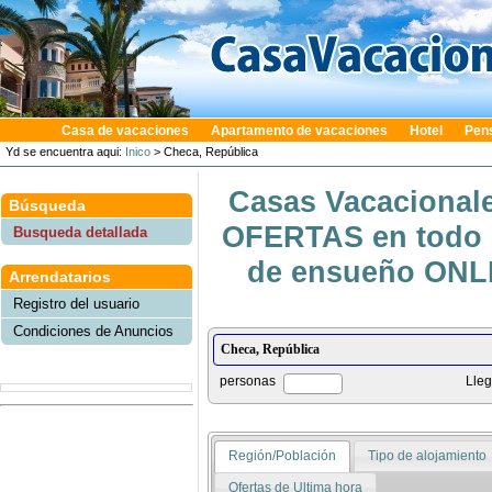
Casa de vacaciones
Apartamento de vacaciones
Hotel
Pen
Yd se encuentra aqui:
Inico
> Checa, República
Casas Vacacionale
Búsqueda
OFERTAS en todo e
Busqueda detallada
de ensueño ONLIN
Arrendatarios
Registro del usuario
Condiciones de Anuncios
personas
Lle
Región/Población
Tipo de alojamiento
Ofertas de Ultima hora