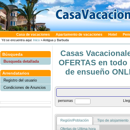
Casa de vacaciones
Apartamento de vacaciones
Hotel
Pen
Yd se encuentra aqui:
Inico
> Antigua y Barbuda
Casas Vacacionale
Búsqueda
OFERTAS en todo e
Busqueda detallada
de ensueño ONLIN
Arrendatarios
Registro del usuario
Condiciones de Anuncios
personas
Lle
Región/Población
Tipo de alojamiento
Ofertas de Ultima hora