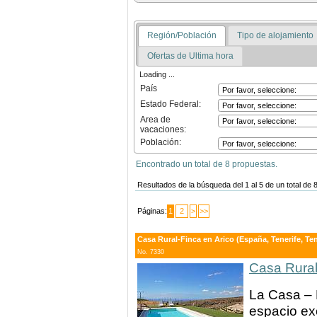
Región/Población
Tipo de alojamiento
Ofertas de Ultima hora
Loading ...
País
Estado Federal:
Area de
vacaciones:
Población:
Encontrado un total de 8 propuestas.
Resultados de la búsqueda del 1 al 5 de un total de 
Páginas:
1
2
>
>>
Casa Rural-Finca en Arico (España, Tenerife, Tene
No. 7330
Casa Rural
La Casa – 
espacio exc