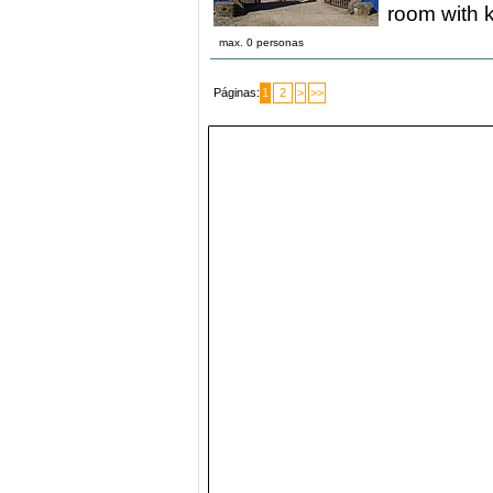
room with k
max. 0 personas
Páginas:
1
2
>
>>