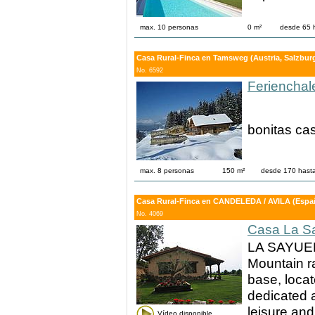
max. 10 personas
0 m²
desde 65 
Casa Rural-Finca en Tamsweg (Austria, Salzbur
No. 6592
Ferienchal
bonitas ca
max. 8 personas
150 m²
desde 170 hast
Casa Rural-Finca en CANDELEDA / AVILA (España
No. 4069
Casa La Sa
LA SAYUELA
Mountain r
base, loca
dedicated a
leisure and
Vídeo disponible