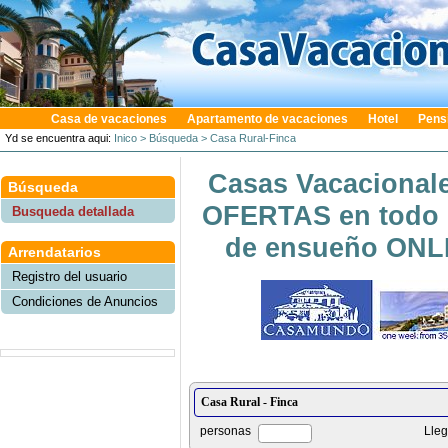
Casa de vacaciones
Apartamento de vacaciones
Hotel
Pens
Yd se encuentra aqui:
Inico
> Búsqueda
> Casa Rural-Finca
Casas Vacacionale
Búsqueda
OFERTAS en todo e
Busqueda detallada
de ensueño ONLIN
Arrendatarios
Registro del usuario
Condiciones de Anuncios
personas
Lle