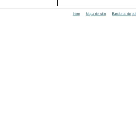
Inico
Mapa del sitio
Banderas de pub