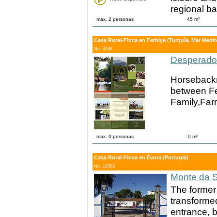
regional b
max. 2 personas
45 m²
Casa Rural-Finca en Fethiye (Turquía, Mar Medit
No. 4188
Desperado 
Horsebackr
between Fe
Family,Farm
max. 0 personas
0 m²
Casa Rural-Finca en Évora (Portugal)
No. 10303
Monte da S
The former
transformed
entrance, b